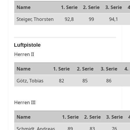
Name
1. Serie
2. Serie
3. Serie
4
Steiger, Thorsten
92,8
99
94,1
Luftpistole
Herren II
Name
1. Serie
2. Serie
3. Serie
4.
Götz, Tobias
82
85
86
Herren III
Name
1. Serie
2. Serie
3. Serie
Schmidt, Andreas
89
83
76