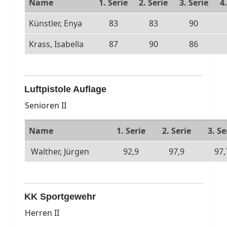
Name
1. Serie
2. Serie
3. Serie
4.
Künstler, Enya
83
83
90
Krass, Isabella
87
90
86
Luftpistole Auflage
Senioren II
Name
1. Serie
2. Serie
3. Se
Walther, Jürgen
92,9
97,9
97,
KK Sportgewehr
Herren II