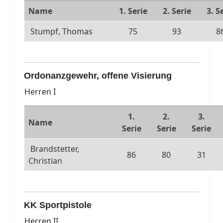
Name
1. Serie
2. Serie
3. S
Stumpf, Thomas
75
93
8
Ordonanzgewehr, offene Visierung
Herren I
1.
2.
3.
Name
Serie
Serie
Serie
Brandstetter,
86
80
31
Christian
KK Sportpistole
Herren II