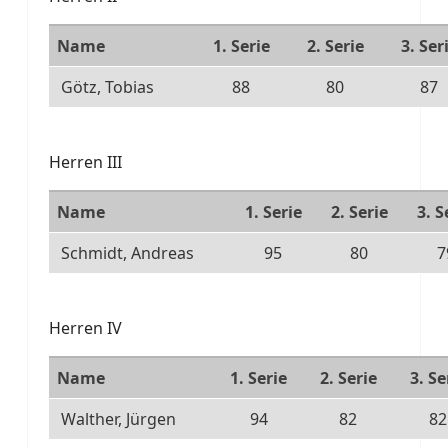
Name
1. Serie
2. Serie
3. Ser
Götz, Tobias
88
80
87
Herren III
Name
1. Serie
2. Serie
3. S
Schmidt, Andreas
95
80
7
Herren IV
Name
1. Serie
2. Serie
3. Se
Walther, Jürgen
94
82
82