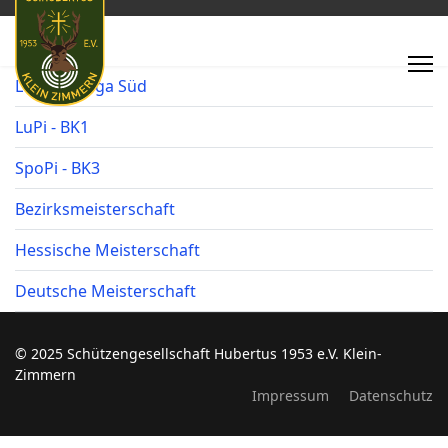
LG - Oberliga Süd
LuPi - BK1
SpoPi - BK3
Bezirksmeisterschaft
Hessische Meisterschaft
Deutsche Meisterschaft
© 2025 Schützengesellschaft Hubertus 1953 e.V. Klein-
Zimmern
Impressum
Datenschutz