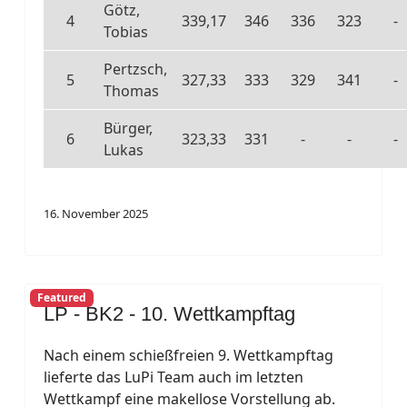
Götz,
4
339,17
346
336
323
-
Tobias
Pertzsch,
5
327,33
333
329
341
-
Thomas
Bürger,
6
323,33
331
-
-
-
Lukas
16. November 2025
Featured
LP - BK2 - 10. Wettkampftag
Nach einem schießfreien 9. Wettkampftag
lieferte das LuPi Team auch im letzten
Wettkampf eine makellose Vorstellung ab.