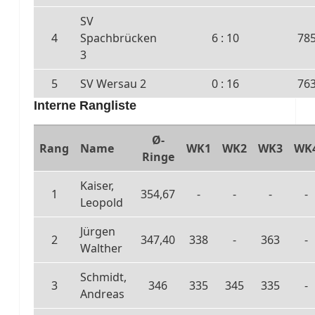
SV
4
Spachbrücken
6 : 10
78
3
5
SV Wersau 2
0 : 16
76
Interne Rangliste
Ø-
Rang
Name
WK1
WK2
WK3
WK
Ringe
Kaiser,
1
354,67
-
-
-
-
Leopold
Jürgen
2
347,40
338
-
363
-
Walther
Schmidt,
3
346
335
345
335
-
Andreas