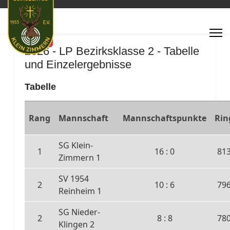
Featured
2026 - LP Bezirksklasse 2 - Tabelle
und Einzelergebnisse
Tabelle
Rang
Mannschaft
Mannschaftspunkte
Rin
SG Klein-
1
16 : 0
81
Zimmern 1
SV 1954
2
10 : 6
79
Reinheim 1
SG Nieder-
2
8 : 8
78
Klingen 2