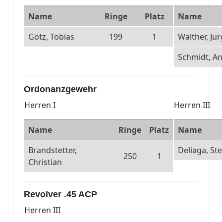
Name
Ringe
Platz
Name
Götz, Tobias
199
1
Walther, Jü
Schmidt, A
Ordonanzgewehr
Herren I
Herren III
Name
Ringe
Platz
Name
Brandstetter,
Deliaga, St
250
1
Christian
Revolver .45 ACP
Herren III