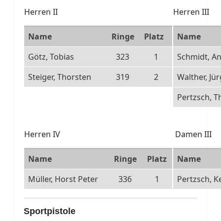
Herren II
Herren III
Name
Ringe
Platz
Name
Götz, Tobias
323
1
Schmidt, A
Steiger, Thorsten
319
2
Walther, Jü
Pertzsch, 
Herren IV
Damen III
Name
Ringe
Platz
Name
Müller, Horst Peter
336
1
Pertzsch, K
Sportpistole