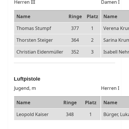
Herren III
Damen I
Name
Ringe
Platz
Name
Thomas Stumpf
377
1
Verena Kr
Thorsten Steiger
364
2
Sarina Kr
Christian Eidenmüller
352
3
Isabell Neh
Luftpistole
Jugend, m
Herren I
Name
Ringe
Platz
Name
Leopold Kaiser
348
1
Bürger, Luk