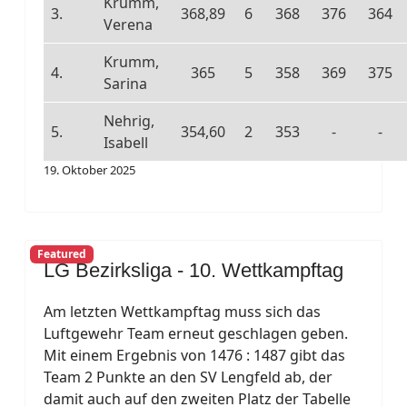
Krumm,
3.
368,89
6
368
376
364
Verena
Krumm,
4.
365
5
358
369
375
Sarina
Nehrig,
5.
354,60
2
353
-
-
Isabell
19. Oktober 2025
Featured
LG Bezirksliga - 10. Wettkampftag
Am letzten Wettkampftag muss sich das
Luftgewehr Team erneut geschlagen geben.
Mit einem Ergebnis von 1476 : 1487 gibt das
Team 2 Punkte an den SV Lengfeld ab, der
damit auch auf den zweiten Platz der Tabelle