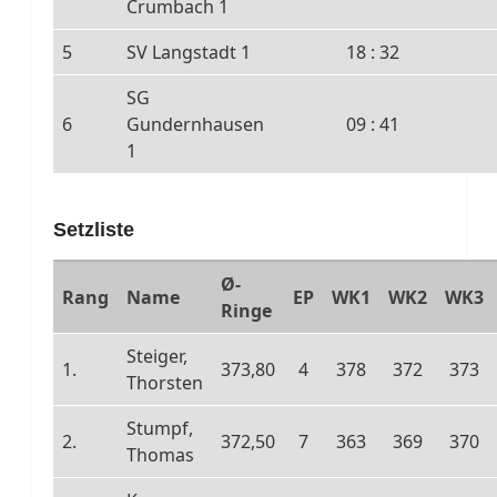
Crumbach 1
5
SV Langstadt 1
18 : 32
SG
6
Gundernhausen
09 : 41
1
Setzliste
Ø-
Rang
Name
EP
WK1
WK2
WK3
Ringe
Steiger,
1.
373,80
4
378
372
373
Thorsten
Stumpf,
2.
372,50
7
363
369
370
Thomas