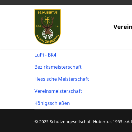
Verei
LuPi - BK4
Bezirksmeisterschaft
Hessische Meisterschaft
Vereinsmeisterschaft
Königsschießen
© 2025 Schützengesellschaft Hubertus 1953 e.V.