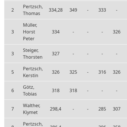
Pertzsch,
2
334,28
349
-
333
-
Thomas
Müller,
3
Horst
334
-
-
-
326
Peter
Steiger,
3
327
-
-
-
-
Thorsten
Pertzsch,
5
326
325
-
316
326
Kerstin
Götz,
6
318
318
-
-
-
Tobias
Walther,
7
298,4
-
-
285
307
Kiymet
Pertzsch,