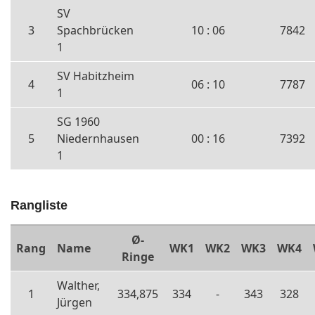
SV
3
Spachbrücken
10 : 06
7842
1
SV Habitzheim
4
06 : 10
7787
1
SG 1960
5
Niedernhausen
00 : 16
7392
1
Rangliste
Ø-
Rang
Name
WK1
WK2
WK3
WK4
Ringe
Walther,
1
334,875
334
-
343
328
Jürgen