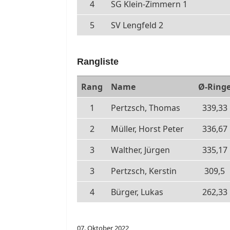
4
SG Klein-Zimmern 1
5
SV Lengfeld 2
Rangliste
Rang
Name
Ø-Ring
1
Pertzsch, Thomas
339,33
2
Müller, Horst Peter
336,67
3
Walther, Jürgen
335,17
3
Pertzsch, Kerstin
309,5
4
Bürger, Lukas
262,33
07. Oktober 2022