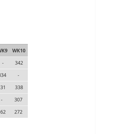
WK9
WK10
-
342
334
-
331
338
-
307
262
272