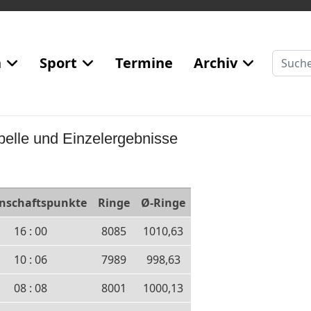
Suchen
n
Sport
Termine
Archiv
belle und Einzelergebnisse
nschaftspunkte
Ringe
Ø-Ringe
16 : 00
8085
1010,63
10 : 06
7989
998,63
08 : 08
8001
1000,13